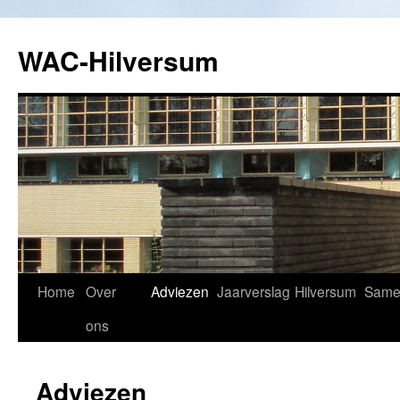
WAC-Hilversum
Spring
Home
Over
Adviezen
Jaarverslag
Hilversum
Same
naar
ons
inhoud
Adviezen